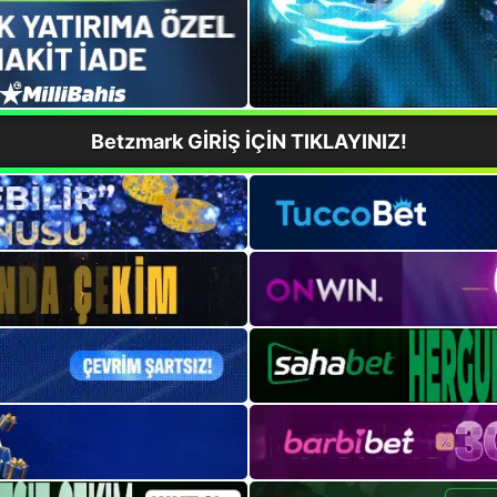
Betzmark GİRİŞ İÇİN TIKLAYINIZ!