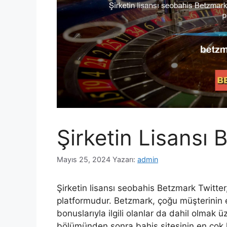
Şirketin Lisansı
Mayıs 25, 2024
Yazarı:
admin
Şirketin lisansı seobahis Betzmark Twitter
platformudur. Betzmark, çoğu müşterinin e
bonuslarıyla ilgili olanlar da dahil olmak ü
bölümünden sonra bahis sitesinin en çok