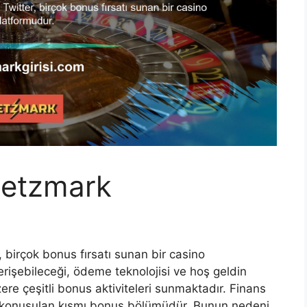
 Betzmark
, birçok bonus fırsatı sunan bir casino
rişebileceği, ödeme teknolojisi ve hoş geldin
zere çeşitli bonus aktiviteleri sunmaktadır. Finans
 konuşulan kısmı bonus bölümüdür. Bunun nedeni