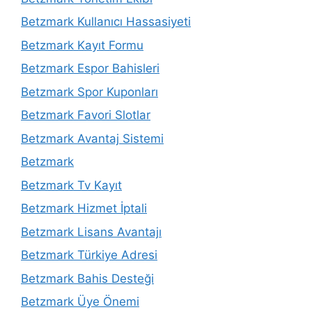
Betzmark Kullanıcı Hassasiyeti
Betzmark Kayıt Formu
Betzmark Espor Bahisleri
Betzmark Spor Kuponları
Betzmark Favori Slotlar
Betzmark Avantaj Sistemi
Betzmark
Betzmark Tv Kayıt
Betzmark Hizmet İptali
Betzmark Lisans Avantajı
Betzmark Türkiye Adresi
Betzmark Bahis Desteği
Betzmark Üye Önemi