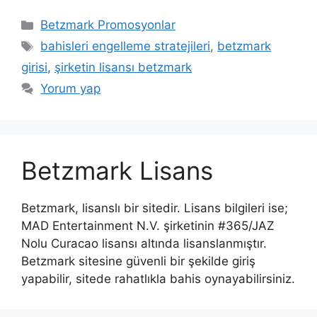
Kategoriler
Betzmark Promosyonlar
Etiketler
bahisleri engelleme stratejileri
,
betzmark
girisi
,
şirketin lisansı betzmark
Yorum yap
Betzmark Lisans
Betzmark, lisanslı bir sitedir. Lisans bilgileri ise;
MAD Entertainment N.V. şirketinin #365/JAZ
Nolu Curacao lisansı altında lisanslanmıştır.
Betzmark sitesine güvenli bir şekilde giriş
yapabilir, sitede rahatlıkla bahis oynayabilirsiniz.