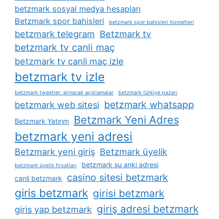
betzmark sosyal medya hesapları
Betzmark spor bahisleri
betzmark spor bahisleri hizmetleri
betzmark telegram
Betzmark tv
betzmark tv canli maç
betzmark tv canli maç izle
betzmark tv izle
betzmark tweetler: alınacak açıklamalar
betzmark türkiye pazarı
betzmark whatsapp
betzmark web sitesi
Betzmark Yeni Adres
Betzmark Yatırım
betzmark yeni adresi
Betzmark yeni giriş
Betzmark üyelik
betzmark şu anki adresi
betzmark üyelik fırsatları
casino sitesi betzmark
canli betzmark
giris betzmark
girisi betzmark
giriş adresi betzmark
giris yap betzmark