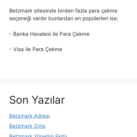
Betzmark sitesinde birden fazla para çekme
seçeneği vardır bunlardan en popülerleri ise;
- Banka Havalesi ile Para Çekme
- Visa ile Para Çekme
Son Yazılar
Betzmark Adresi
Betzmark Giriş
Betzmark Yönetim Ekibi