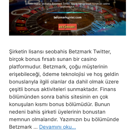
Şirketin lisansı seobahis Betzmark Twitter,
birçok bonus fırsatı sunan bir casino
platformudur. Betzmark, çoğu müşterinin
erişebileceği, ödeme teknolojisi ve hoş geldin
bonuslarıyla ilgili olanlar da dahil olmak üzere
çeşitli bonus aktiviteleri sunmaktadır. Finans
bölümünden sonra bahis sitesinin en çok
konuşulan kısmı bonus bölümüdür. Bunun
nedeni bahis şirketi üyelerinin bonustan
memnun olmalarıdır. Yazımızın bu bölümünde
Betzmark …
Devamını oku…