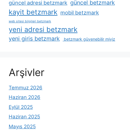
güncel betzmark
güncel adresi betzmark
kayit betzmark
mobil betzmark
web sitesi bilgileri betzmark
yeni adresi betzmark
yeni giris betzmark
betzmark güvenebilir miyiz
Arşivler
Temmuz 2026
Haziran 2026
Eylül 2025
Haziran 2025
Mayıs 2025