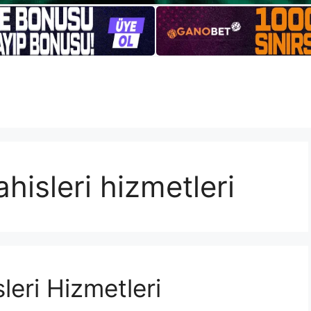
hisleri hizmetleri
eri Hizmetleri