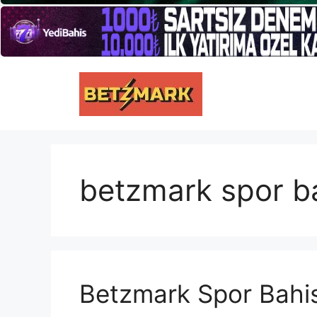
İçeriğe
atla
betzmark spor ba
Betzmark Spor Bahisl