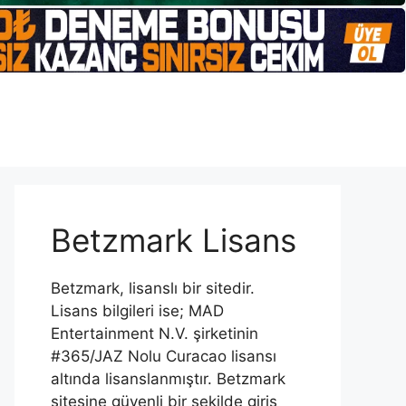
Betzmark Lisans
Betzmark, lisanslı bir sitedir.
Lisans bilgileri ise; MAD
Entertainment N.V. şirketinin
#365/JAZ Nolu Curacao lisansı
altında lisanslanmıştır. Betzmark
sitesine güvenli bir şekilde giriş