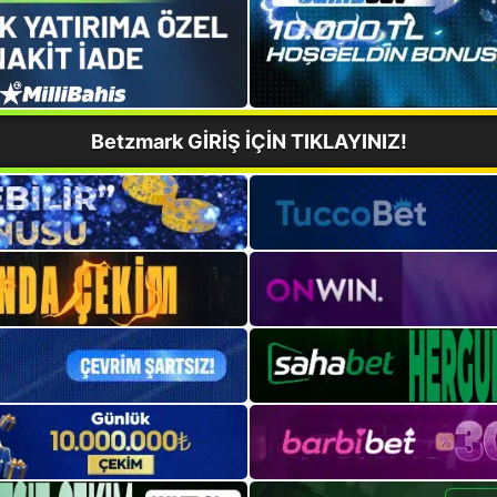
Betzmark GİRİŞ İÇİN TIKLAYINIZ!