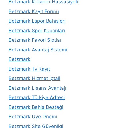
Betzmark Kullanıcı Hassasiyeti
Betzmark Kayıt Formu
Betzmark Espor Bahisleri
Betzmark Spor Kuponları
Betzmark Favori Slotlar
Betzmark Avantaj Sistemi
Betzmark
Betzmark Tv Kayıt
Betzmark Hizmet İptali
Betzmark Lisans Avantajı
Betzmark Türkiye Adresi
Betzmark Bahis Desteği
Betzmark Üye Önemi
Betzmark Site Güvenliği