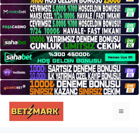
İçeriğe
atla
Menü