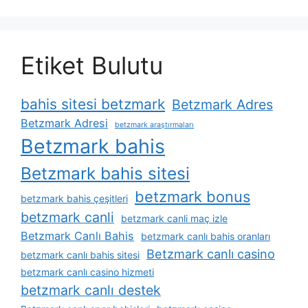
Etiket Bulutu
bahis sitesi betzmark
Betzmark Adres
Betzmark Adresi
betzmark araştırmaları
Betzmark bahis
Betzmark bahis sitesi
betzmark bonus
betzmark bahis çeşitleri
betzmark canli
betzmark canli maç izle
Betzmark Canlı Bahis
betzmark canlı bahis oranları
Betzmark canlı casino
betzmark canlı bahis sitesi
betzmark canlı casino hizmeti
betzmark canlı destek