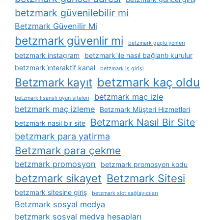
betzmark güvenilebilir mi
Betzmark Güvenilir Mi
betzmark güvenlir mi
betzmark güçlü yönleri
betzmark instagram
betzmark i̇le nasıl bağlantı kurulur
betzmark i̇nteraktif kanal
betzmark i̇ş girişi
betzmark kaç oldu
Betzmark kayıt
betzmark maç izle
betzmark lisanslı oyun siteleri
betzmark maç izleme
Betzmark Müşteri Hizmetleri
Betzmark Nasıl Bir Site
betzmark nasil bir site
betzmark para yatirma
Betzmark para çekme
betzmark promosyon
betzmark promosyon kodu
betzmark sikayet
Betzmark Sitesi
betzmark sitesine giriş
betzmark slot sağlayıcıları
Betzmark sosyal medya
betzmark sosyal medya hesapları