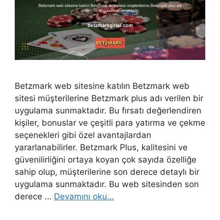
Betzmark web sitesine katılın Betzmark web
sitesi müşterilerine Betzmark plus adı verilen bir
uygulama sunmaktadır. Bu fırsatı değerlendiren
kişiler, bonuslar ve çeşitli para yatırma ve çekme
seçenekleri gibi özel avantajlardan
yararlanabilirler. Betzmark Plus, kalitesini ve
güvenilirliğini ortaya koyan çok sayıda özelliğe
sahip olup, müşterilerine son derece detaylı bir
uygulama sunmaktadır. Bu web sitesinden son
derece …
Devamını oku…