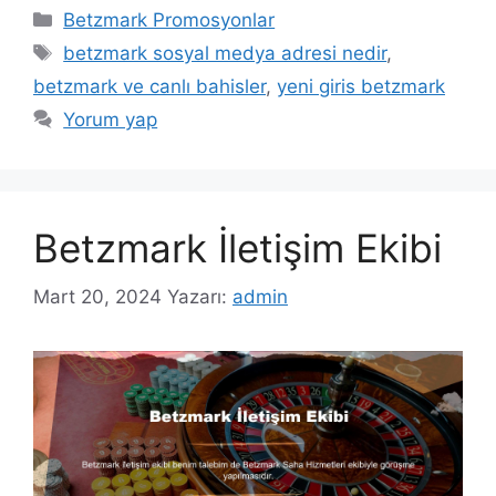
Kategoriler
Betzmark Promosyonlar
Etiketler
betzmark sosyal medya adresi nedir
,
betzmark ve canlı bahisler
,
yeni giris betzmark
Yorum yap
Betzmark İletişim Ekibi
Mart 20, 2024
Yazarı:
admin