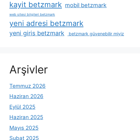
kayit betzmark
mobil betzmark
web sitesi bilgileri betzmark
yeni adresi betzmark
yeni giris betzmark
betzmark güvenebilir miyiz
Arşivler
Temmuz 2026
Haziran 2026
Eylül 2025
Haziran 2025
Mayıs 2025
Şubat 2025