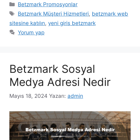
Kategoriler
Betzmark Promosyonlar
Etiketler
Betzmark Müşteri Hizmetleri
,
betzmark web
sitesine katılın
,
yeni giris betzmark
Yorum yap
Betzmark Sosyal
Medya Adresi Nedir
Mayıs 18, 2024
Yazarı:
admin