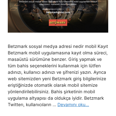
Betzmark sosyal medya adresi nedir mobil Kayıt
Betzmark mobil uygulamasına kayıt olma süreci,
masaüstü sürümüne benzer. Giriş yapmak ve
tüm bahis seçeneklerini kullanmak için lütfen
adınızı, kullanıcı adınızı ve şifrenizi yazın. Ayrıca
web sitemizden yeni Betzmark giriş bilgilerinize
eriştiğinizde otomatik olarak mobil sitemize
yönlendirilebilirsiniz. Bahis şirketinin mobil
uygulama altyapısı da oldukça iyidir. Betzmark
Twitterı, kullanıcıların …
Devamını oku…