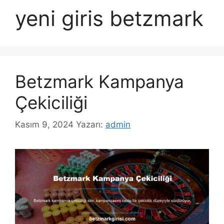
yeni giris betzmark
Betzmark Kampanya
Çekiciliği
Kasım 9, 2024
Yazarı:
admin