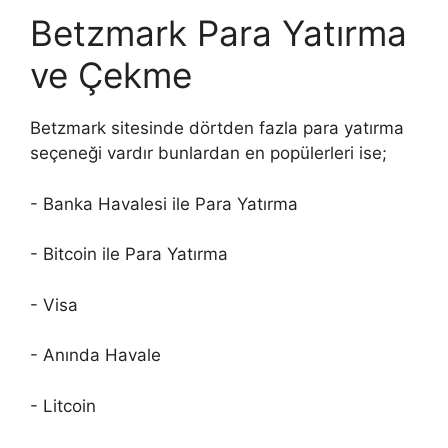
Betzmark Para Yatırma
ve Çekme
Betzmark sitesinde dörtden fazla para yatırma
seçeneği vardır bunlardan en popülerleri ise;
- Banka Havalesi ile Para Yatırma
- Bitcoin ile Para Yatırma
- Visa
- Anında Havale
- Litcoin