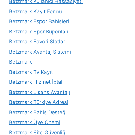
Betzmark Kullanıcı Hassasiyeti
Betzmark Kayıt Formu
Betzmark Espor Bahisleri
Betzmark Spor Kuponları
Betzmark Favori Slotlar
Betzmark Avantaj Sistemi
Betzmark
Betzmark Tv Kayıt
Betzmark Hizmet İptali
Betzmark Lisans Avantajı
Betzmark Türkiye Adresi
Betzmark Bahis Desteği
Betzmark Üye Önemi
Betzmark Site Güvenliği