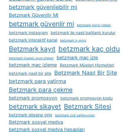
betzmark güvenilebilir mi
Betzmark Güvenilir Mi
betzmark güvenlir mi
betzmark güçlü yönleri
betzmark instagram
betzmark i̇le nasıl bağlantı kurulur
betzmark i̇nteraktif kanal
betzmark i̇ş girişi
betzmark kaç oldu
Betzmark kayıt
betzmark maç izle
betzmark lisanslı oyun siteleri
betzmark maç izleme
Betzmark Müşteri Hizmetleri
Betzmark Nasıl Bir Site
betzmark nasil bir site
betzmark para yatirma
Betzmark para çekme
betzmark promosyon
betzmark promosyon kodu
betzmark sikayet
Betzmark Sitesi
betzmark sitesine giriş
betzmark slot sağlayıcıları
Betzmark sosyal medya
betzmark sosyal medya hesapları