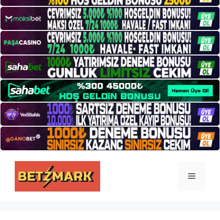
İçeriğe
atla
Menü