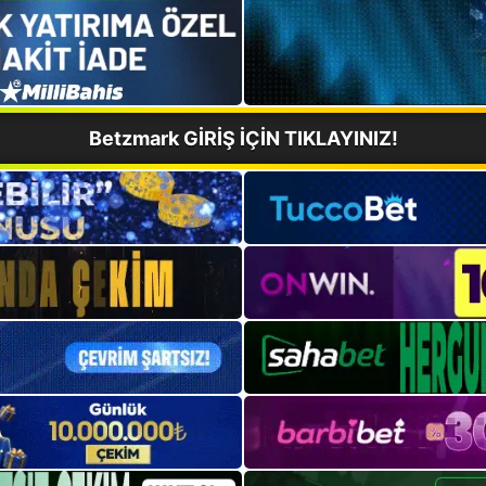
Betzmark GİRİŞ İÇİN TIKLAYINIZ!