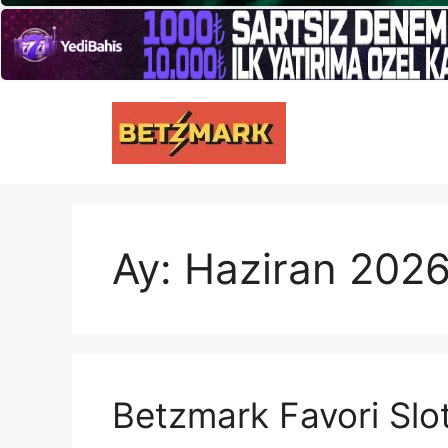
İçeriğe
atla
Ay:
Haziran 202
Betzmark Favori Slot