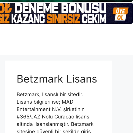
Betzmark Lisans
Betzmark, lisanslı bir sitedir.
Lisans bilgileri ise; MAD
Entertainment N.V. şirketinin
#365/JAZ Nolu Curacao lisansı
altında lisanslanmıştır. Betzmark
sitesine güvenli bir şekilde giriş