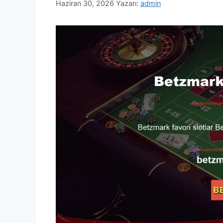
Haziran 30, 2026
Yazarı:
admin