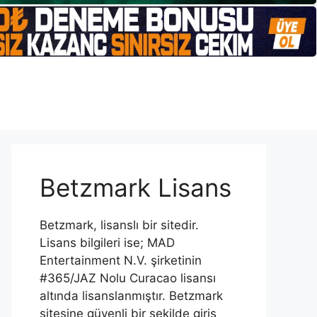
Betzmark Lisans
Betzmark, lisanslı bir sitedir.
Lisans bilgileri ise; MAD
Entertainment N.V. şirketinin
#365/JAZ Nolu Curacao lisansı
altında lisanslanmıştır. Betzmark
sitesine güvenli bir şekilde giriş