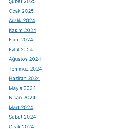
Şubat 2025
Ocak 2025
Aralık 2024
Kasım 2024
Ekim 2024
Eylül 2024
Ağustos 2024
Temmuz 2024
Haziran 2024
Mayıs 2024
Nisan 2024
Mart 2024
Şubat 2024
Ocak 2024