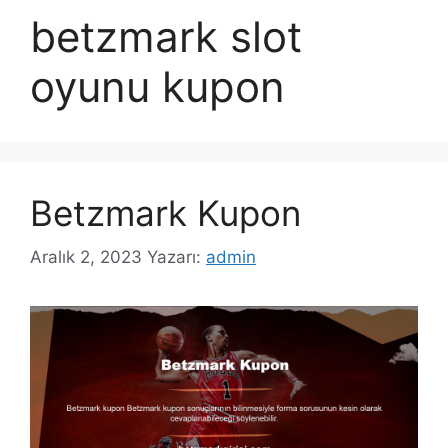
betzmark slot
oyunu kupon
Betzmark Kupon
Aralık 2, 2023
Yazarı:
admin