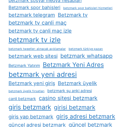
betzmark sosyal medya hesapları
Betzmark spor bahisleri
betzmark spor bahisleri hizmetleri
betzmark telegram
Betzmark tv
betzmark tv canli maç
betzmark tv canli maç izle
betzmark tv izle
betzmark tweetler: alınacak açıklamalar
betzmark türkiye pazarı
betzmark whatsapp
betzmark web sitesi
Betzmark Yeni Adres
Betzmark Yatırım
betzmark yeni adresi
Betzmark yeni giriş
Betzmark üyelik
betzmark şu anki adresi
betzmark üyelik fırsatları
casino sitesi betzmark
canli betzmark
giris betzmark
girisi betzmark
giriş adresi betzmark
giris yap betzmark
güncel betzmark
güncel adresi betzmark