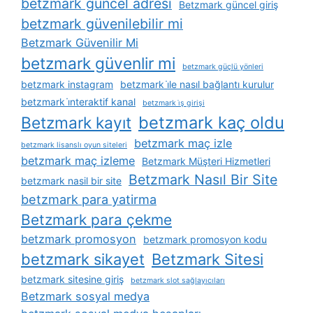
betzmark güncel adresi
Betzmark güncel giriş
betzmark güvenilebilir mi
Betzmark Güvenilir Mi
betzmark güvenlir mi
betzmark güçlü yönleri
betzmark instagram
betzmark i̇le nasıl bağlantı kurulur
betzmark i̇nteraktif kanal
betzmark i̇ş girişi
betzmark kaç oldu
Betzmark kayıt
betzmark maç izle
betzmark lisanslı oyun siteleri
betzmark maç izleme
Betzmark Müşteri Hizmetleri
Betzmark Nasıl Bir Site
betzmark nasil bir site
betzmark para yatirma
Betzmark para çekme
betzmark promosyon
betzmark promosyon kodu
betzmark sikayet
Betzmark Sitesi
betzmark sitesine giriş
betzmark slot sağlayıcıları
Betzmark sosyal medya