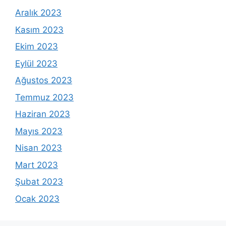
Aralık 2023
Kasım 2023
Ekim 2023
Eylül 2023
Ağustos 2023
Temmuz 2023
Haziran 2023
Mayıs 2023
Nisan 2023
Mart 2023
Şubat 2023
Ocak 2023