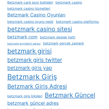
Betzmark canlı spor bahisleri
betzmark casino
betzmark casino hizmetleri
Betzmark Casino Oyunları
betzmark casino oyunu nedir
betzmark casino platformu
betzmark casino sitesi
betzmark com
betzmark destek hattı
betzmark gerçek zamanlı
betzmark erişilebilir adresi
betzmark girisi
betzmark giris twitter
betzmark giris yap
Betzmark Giriş
Betzmark Giriş Adresi
Betzmark Güncel
betzmark giriş bilgileri
betzmark güncel adres