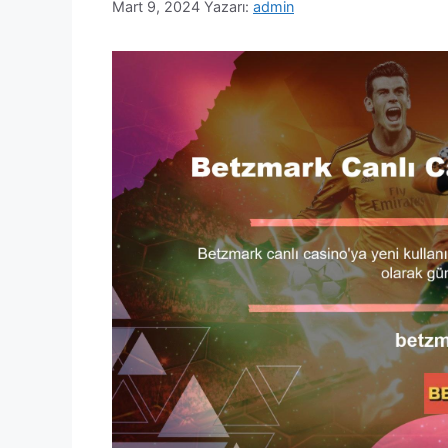
Mart 9, 2024
Yazarı:
admin