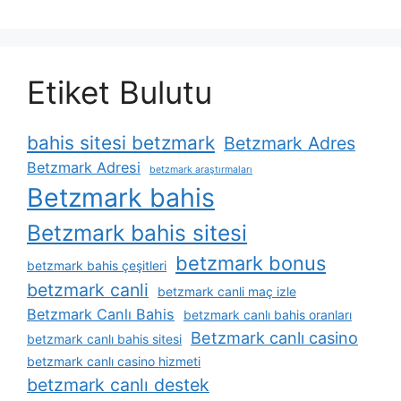
Etiket Bulutu
bahis sitesi betzmark
Betzmark Adres
Betzmark Adresi
betzmark araştırmaları
Betzmark bahis
Betzmark bahis sitesi
betzmark bonus
betzmark bahis çeşitleri
betzmark canli
betzmark canli maç izle
Betzmark Canlı Bahis
betzmark canlı bahis oranları
Betzmark canlı casino
betzmark canlı bahis sitesi
betzmark canlı casino hizmeti
betzmark canlı destek