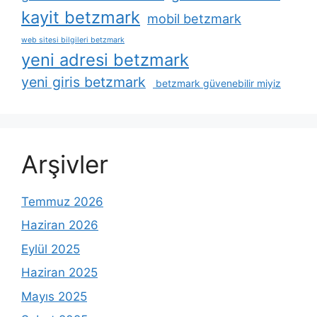
kayit betzmark
mobil betzmark
web sitesi bilgileri betzmark
yeni adresi betzmark
yeni giris betzmark
betzmark güvenebilir miyiz
Arşivler
Temmuz 2026
Haziran 2026
Eylül 2025
Haziran 2025
Mayıs 2025