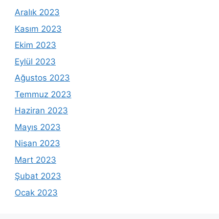
Aralık 2023
Kasım 2023
Ekim 2023
Eylül 2023
Ağustos 2023
Temmuz 2023
Haziran 2023
Mayıs 2023
Nisan 2023
Mart 2023
Şubat 2023
Ocak 2023