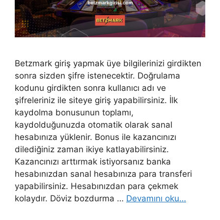
Betzmark giriş yapmak üye bilgilerinizi girdikten
sonra sizden şifre istenecektir. Doğrulama
kodunu girdikten sonra kullanıcı adı ve
şifreleriniz ile siteye giriş yapabilirsiniz. İlk
kaydolma bonusunun toplamı,
kaydolduğunuzda otomatik olarak sanal
hesabınıza yüklenir. Bonus ile kazancınızı
dilediğiniz zaman ikiye katlayabilirsiniz.
Kazancınızı arttırmak istiyorsanız banka
hesabınızdan sanal hesabınıza para transferi
yapabilirsiniz. Hesabınızdan para çekmek
kolaydır. Döviz bozdurma …
Devamını oku…