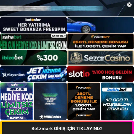
×
Betzmark GİRİŞ İÇİN TIKLAYINIZ!