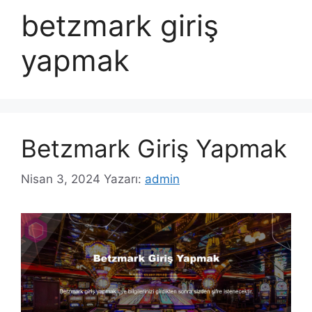
betzmark giriş
yapmak
Betzmark Giriş Yapmak
Nisan 3, 2024
Yazarı:
admin