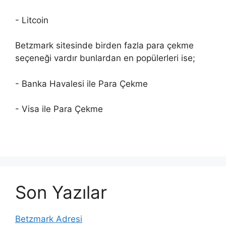
- Litcoin
Betzmark sitesinde birden fazla para çekme
seçeneği vardır bunlardan en popülerleri ise;
- Banka Havalesi ile Para Çekme
- Visa ile Para Çekme
Son Yazılar
Betzmark Adresi