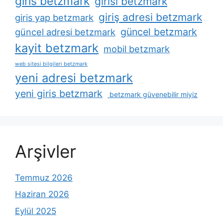
giris betzmark
girisi betzmark
giriş adresi betzmark
giris yap betzmark
güncel betzmark
güncel adresi betzmark
kayit betzmark
mobil betzmark
web sitesi bilgileri betzmark
yeni adresi betzmark
yeni giris betzmark
betzmark güvenebilir miyiz
Arşivler
Temmuz 2026
Haziran 2026
Eylül 2025