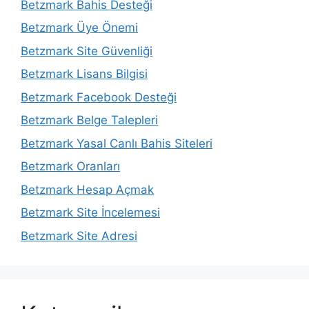
Betzmark Bahis Desteği
Betzmark Üye Önemi
Betzmark Site Güvenliği
Betzmark Lisans Bilgisi
Betzmark Facebook Desteği
Betzmark Belge Talepleri
Betzmark Yasal Canlı Bahis Siteleri
Betzmark Oranları
Betzmark Hesap Açmak
Betzmark Site İncelemesi
Betzmark Site Adresi