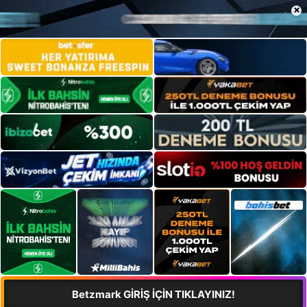
×
Betzmark GİRİŞ İÇİN TIKLAYINIZ!