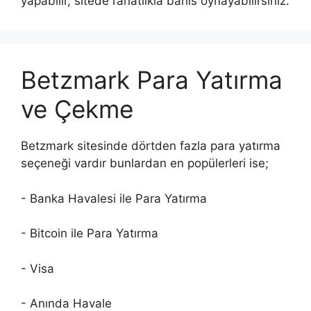
yapabilir, sitede rahatlıkla bahis oynayabilirsiniz.
Betzmark Para Yatırma
ve Çekme
Betzmark sitesinde dörtden fazla para yatırma
seçeneği vardır bunlardan en popülerleri ise;
- Banka Havalesi ile Para Yatırma
- Bitcoin ile Para Yatırma
- Visa
- Anında Havale