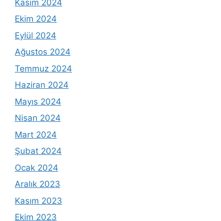
Kasım 2024
Ekim 2024
Eylül 2024
Ağustos 2024
Temmuz 2024
Haziran 2024
Mayıs 2024
Nisan 2024
Mart 2024
Şubat 2024
Ocak 2024
Aralık 2023
Kasım 2023
Ekim 2023