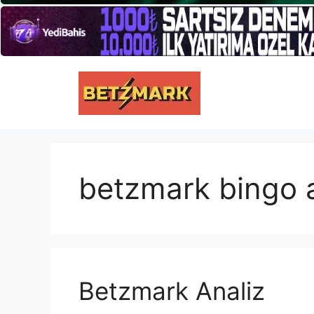
İçeriğe
atla
betzmark bingo a
Betzmark Analiz