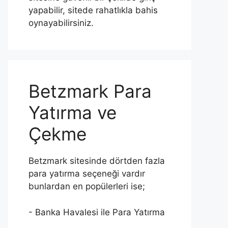
yapabilir, sitede rahatlıkla bahis
oynayabilirsiniz.
Betzmark Para
Yatırma ve
Çekme
Betzmark sitesinde dörtden fazla
para yatırma seçeneği vardır
bunlardan en popülerleri ise;
- Banka Havalesi ile Para Yatırma