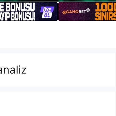
naliz