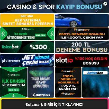
×
Betzmark GİRİŞ İÇİN TIKLAYINIZ!