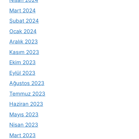
Nisan 2024
Mart 2024
Şubat 2024
Ocak 2024
Aralık 2023
Kasım 2023
Ekim 2023
Eylül 2023
Ağustos 2023
Temmuz 2023
Haziran 2023
Mayıs 2023
Nisan 2023
Mart 2023