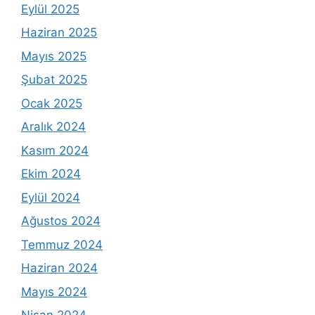
Eylül 2025
Haziran 2025
Mayıs 2025
Şubat 2025
Ocak 2025
Aralık 2024
Kasım 2024
Ekim 2024
Eylül 2024
Ağustos 2024
Temmuz 2024
Haziran 2024
Mayıs 2024