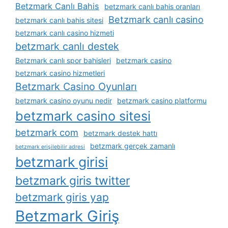
Betzmark Canlı Bahis
betzmark canlı bahis oranları
Betzmark canlı casino
betzmark canlı bahis sitesi
betzmark canlı casino hizmeti
betzmark canlı destek
Betzmark canlı spor bahisleri
betzmark casino
betzmark casino hizmetleri
Betzmark Casino Oyunları
betzmark casino oyunu nedir
betzmark casino platformu
betzmark casino sitesi
betzmark com
betzmark destek hattı
betzmark gerçek zamanlı
betzmark erişilebilir adresi
betzmark girisi
betzmark giris twitter
betzmark giris yap
Betzmark Giriş