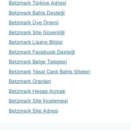
Betzmark Türkiye Adresi
Betzmark Bahis Desteği
Betzmark Üye Önemi
Betzmark Site Güvenliği
Betzmark Lisans Bilgisi
Betzmark Facebook Desteği
Betzmark Belge Talepleri
Betzmark Yasal Canlı Bahis Siteleri
Betzmark Oranları
Betzmark Hesap Açmak
Betzmark Site İncelemesi
Betzmark Site Adresi