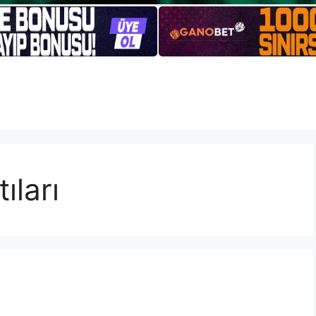
ıları