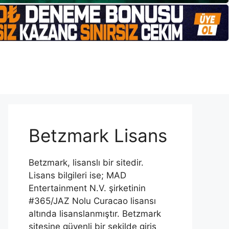
Betzmark Lisans
Betzmark, lisanslı bir sitedir.
Lisans bilgileri ise; MAD
Entertainment N.V. şirketinin
#365/JAZ Nolu Curacao lisansı
altında lisanslanmıştır. Betzmark
sitesine güvenli bir şekilde giriş