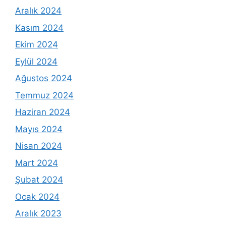
Aralık 2024
Kasım 2024
Ekim 2024
Eylül 2024
Ağustos 2024
Temmuz 2024
Haziran 2024
Mayıs 2024
Nisan 2024
Mart 2024
Şubat 2024
Ocak 2024
Aralık 2023