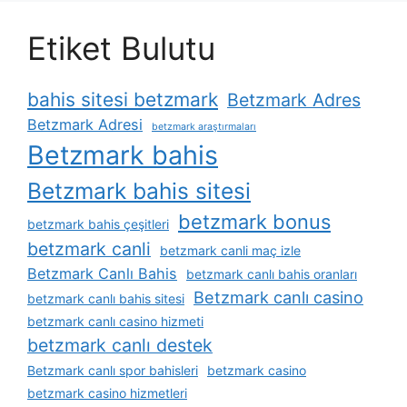
Etiket Bulutu
bahis sitesi betzmark
Betzmark Adres
Betzmark Adresi
betzmark araştırmaları
Betzmark bahis
Betzmark bahis sitesi
betzmark bonus
betzmark bahis çeşitleri
betzmark canli
betzmark canli maç izle
Betzmark Canlı Bahis
betzmark canlı bahis oranları
Betzmark canlı casino
betzmark canlı bahis sitesi
betzmark canlı casino hizmeti
betzmark canlı destek
Betzmark canlı spor bahisleri
betzmark casino
betzmark casino hizmetleri