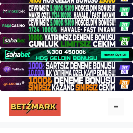
İçeriğe
atla
Menü