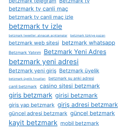
betzmark telegram
Betzmark tv
betzmark tv canli maç
betzmark tv canli maç izle
betzmark tv izle
betzmark tweetler: alınacak açıklamalar
betzmark türkiye pazarı
betzmark whatsapp
betzmark web sitesi
Betzmark Yeni Adres
Betzmark Yatırım
betzmark yeni adresi
Betzmark yeni giriş
Betzmark üyelik
betzmark şu anki adresi
betzmark üyelik fırsatları
casino sitesi betzmark
canli betzmark
giris betzmark
girisi betzmark
giriş adresi betzmark
giris yap betzmark
güncel betzmark
güncel adresi betzmark
kayit betzmark
mobil betzmark