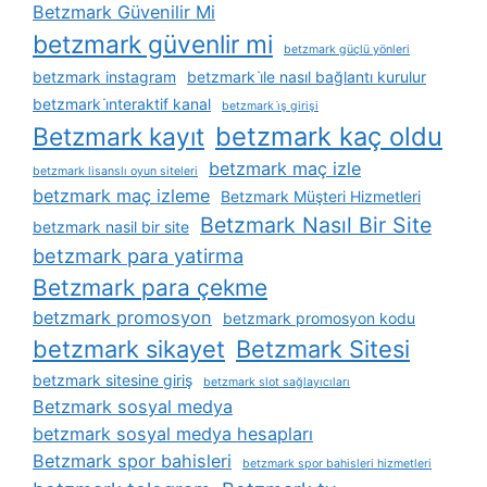
Betzmark Güvenilir Mi
betzmark güvenlir mi
betzmark güçlü yönleri
betzmark instagram
betzmark i̇le nasıl bağlantı kurulur
betzmark i̇nteraktif kanal
betzmark i̇ş girişi
betzmark kaç oldu
Betzmark kayıt
betzmark maç izle
betzmark lisanslı oyun siteleri
betzmark maç izleme
Betzmark Müşteri Hizmetleri
Betzmark Nasıl Bir Site
betzmark nasil bir site
betzmark para yatirma
Betzmark para çekme
betzmark promosyon
betzmark promosyon kodu
betzmark sikayet
Betzmark Sitesi
betzmark sitesine giriş
betzmark slot sağlayıcıları
Betzmark sosyal medya
betzmark sosyal medya hesapları
Betzmark spor bahisleri
betzmark spor bahisleri hizmetleri