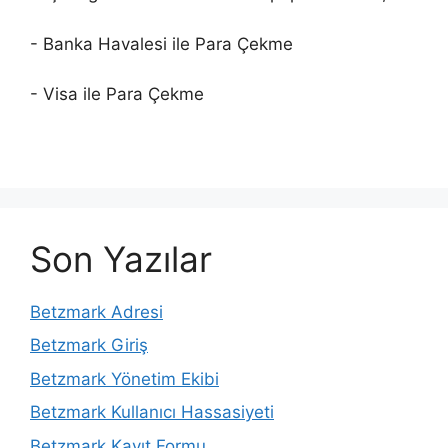
- Banka Havalesi ile Para Çekme
- Visa ile Para Çekme
Son Yazılar
Betzmark Adresi
Betzmark Giriş
Betzmark Yönetim Ekibi
Betzmark Kullanıcı Hassasiyeti
Betzmark Kayıt Formu