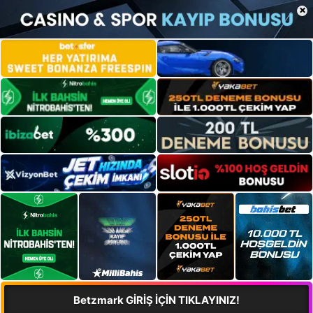
×
Betzmark GİRİŞ İÇİN TIKLAYINIZ!