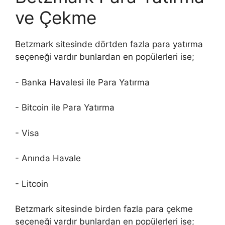
ve Çekme
Betzmark sitesinde dörtden fazla para yatırma
seçeneği vardır bunlardan en popülerleri ise;
- Banka Havalesi ile Para Yatırma
- Bitcoin ile Para Yatırma
- Visa
- Anında Havale
- Litcoin
Betzmark sitesinde birden fazla para çekme
seçeneği vardır bunlardan en popülerleri ise;