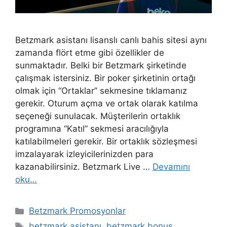
Betzmark asistanı lisanslı canlı bahis sitesi aynı
zamanda flört etme gibi özellikler de
sunmaktadır. Belki bir Betzmark şirketinde
çalışmak istersiniz. Bir poker şirketinin ortağı
olmak için “Ortaklar” sekmesine tıklamanız
gerekir. Oturum açma ve ortak olarak katılma
seçeneği sunulacak. Müşterilerin ortaklık
programına “Katıl” sekmesi aracılığıyla
katılabilmeleri gerekir. Bir ortaklık sözleşmesi
imzalayarak izleyicilerinizden para
kazanabilirsiniz. Betzmark Live …
Devamını
oku…
Kategoriler
Betzmark Promosyonlar
Etiketler
betzmark asistanı
,
betzmark bonus
,