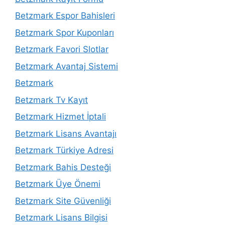
Betzmark Espor Bahisleri
Betzmark Spor Kuponları
Betzmark Favori Slotlar
Betzmark Avantaj Sistemi
Betzmark
Betzmark Tv Kayıt
Betzmark Hizmet İptali
Betzmark Lisans Avantajı
Betzmark Türkiye Adresi
Betzmark Bahis Desteği
Betzmark Üye Önemi
Betzmark Site Güvenliği
Betzmark Lisans Bilgisi