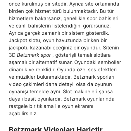
önce kurulmuş bir sitedir. Ayrıca site ortamında
birden çok hizmet türü bulunmaktadır. Bu tür
hizmetlere bakarsanız, genellikle spor bahisleri
ve canlı bahislerin listelendiğini görürsünüz.
Ayrıca gerçek zamanlı bir sistem gösterdik.
Jackpot slotu, oyun havuzunda biriken bir
jackpotu kazanabileceğiniz bir oyundur. Sitenin
3D
Betzmark spor
, gösterişli temalı slotlara
aşamalı bir alternatif sunar. Oyundaki semboller
dinamik ve renklidir. Oyunda özel ses efektleri
ve müzikler bulunmaktadır. Betzmark sporları
video çekimleri daha detaylı olsa da oyunun
oynanışı temelde aynı. Slot makineleri şansa
dayalı basit oyunlardır. Betzmark oyunlarında
rastgele bir tıklama ile oyun ekranını
açabilirsiniz.
Betzmark Videoları Hariçtir