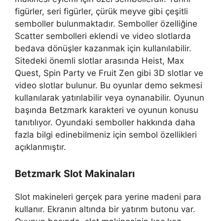
figürler, seri figürler, çürük meyve gibi çeşitli
semboller bulunmaktadır. Semboller özelliğine
Scatter sembolleri eklendi ve video slotlarda
bedava dönüşler kazanmak için kullanılabilir.
Sitedeki önemli slotlar arasında Heist, Max
Quest, Spin Party ve Fruit Zen gibi 3D slotlar ve
video slotlar bulunur. Bu oyunlar demo sekmesi
kullanılarak yatırılabilir veya oynanabilir. Oyunun
başında Betzmark karakteri ve oyunun konusu
tanıtılıyor. Oyundaki semboller hakkında daha
fazla bilgi edinebilmeniz için sembol özellikleri
açıklanmıştır.
Betzmark Slot Makinaları
Slot makineleri gerçek para yerine madeni para
kullanır. Ekranın altında bir yatırım butonu var.