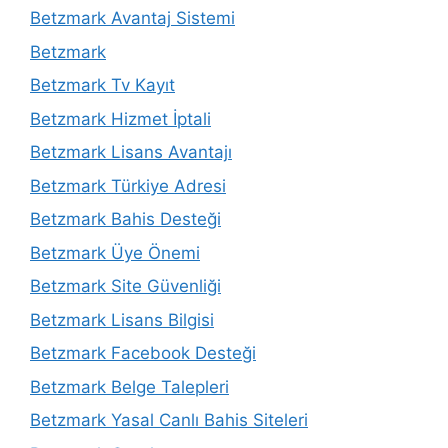
Betzmark Avantaj Sistemi
Betzmark
Betzmark Tv Kayıt
Betzmark Hizmet İptali
Betzmark Lisans Avantajı
Betzmark Türkiye Adresi
Betzmark Bahis Desteği
Betzmark Üye Önemi
Betzmark Site Güvenliği
Betzmark Lisans Bilgisi
Betzmark Facebook Desteği
Betzmark Belge Talepleri
Betzmark Yasal Canlı Bahis Siteleri