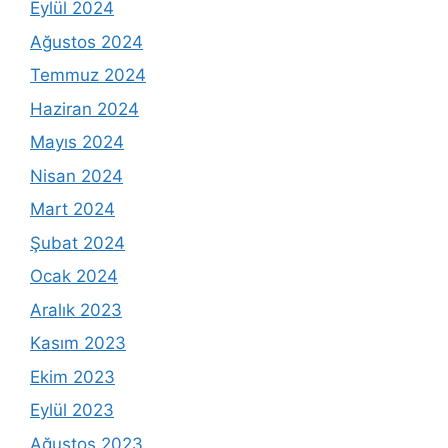
Eylül 2024
Ağustos 2024
Temmuz 2024
Haziran 2024
Mayıs 2024
Nisan 2024
Mart 2024
Şubat 2024
Ocak 2024
Aralık 2023
Kasım 2023
Ekim 2023
Eylül 2023
Ağustos 2023