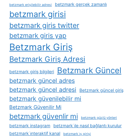
betzmark gerçek zamanlı
betzmark erişilebilir adresi
betzmark girisi
betzmark giris twitter
betzmark giris yap
Betzmark Giriş
Betzmark Giriş Adresi
Betzmark Güncel
betzmark giriş bilgileri
betzmark güncel adres
betzmark güncel adresi
Betzmark güncel giriş
betzmark güvenilebilir mi
Betzmark Güvenilir Mi
betzmark güvenlir mi
betzmark güçlü yönleri
betzmark instagram
betzmark i̇le nasıl bağlantı kurulur
betzmark i̇nteraktif kanal
betzmark i̇ş girişi