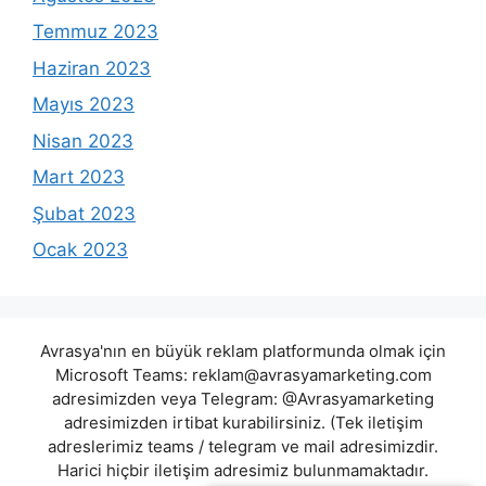
Temmuz 2023
Haziran 2023
Mayıs 2023
Nisan 2023
Mart 2023
Şubat 2023
Ocak 2023
Avrasya'nın en büyük reklam platformunda olmak için
Microsoft Teams:
reklam@avrasyamarketing.com
adresimizden veya Telegram: @Avrasyamarketing
adresimizden irtibat kurabilirsiniz. (Tek iletişim
adreslerimiz teams / telegram ve mail adresimizdir.
Harici hiçbir iletişim adresimiz bulunmamaktadır.