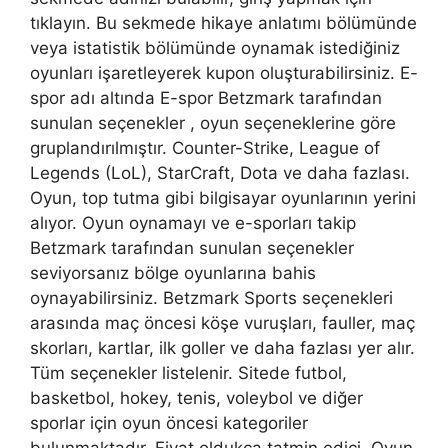
tıklayın. Bu sekmede hikaye anlatımı bölümünde
veya istatistik bölümünde oynamak istediğiniz
oyunları işaretleyerek kupon oluşturabilirsiniz. E-
spor adı altında E-spor Betzmark tarafından
sunulan seçenekler , oyun seçeneklerine göre
gruplandırılmıştır. Counter-Strike, League of
Legends (LoL), StarCraft, Dota ve daha fazlası.
Oyun, top tutma gibi bilgisayar oyunlarının yerini
alıyor. Oyun oynamayı ve e-sporları takip
Betzmark tarafından sunulan seçenekler
seviyorsanız bölge oyunlarına bahis
oynayabilirsiniz. Betzmark Sports seçenekleri
arasında maç öncesi köşe vuruşları, fauller, maç
skorları, kartlar, ilk goller ve daha fazlası yer alır.
Tüm seçenekler listelenir. Sitede futbol, ​​
basketbol, ​​hokey, tenis, voleybol ve diğer
sporlar için oyun öncesi kategoriler