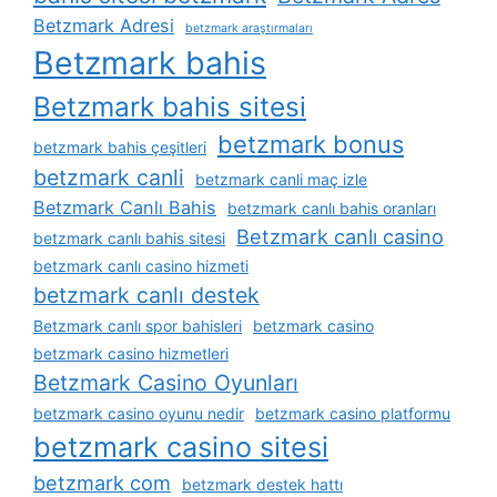
Betzmark Adresi
betzmark araştırmaları
Betzmark bahis
Betzmark bahis sitesi
betzmark bonus
betzmark bahis çeşitleri
betzmark canli
betzmark canli maç izle
Betzmark Canlı Bahis
betzmark canlı bahis oranları
Betzmark canlı casino
betzmark canlı bahis sitesi
betzmark canlı casino hizmeti
betzmark canlı destek
Betzmark canlı spor bahisleri
betzmark casino
betzmark casino hizmetleri
Betzmark Casino Oyunları
betzmark casino oyunu nedir
betzmark casino platformu
betzmark casino sitesi
betzmark com
betzmark destek hattı