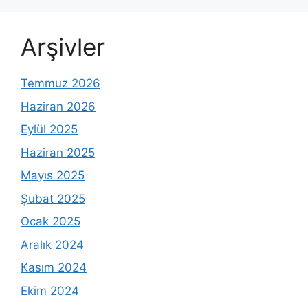
Arşivler
Temmuz 2026
Haziran 2026
Eylül 2025
Haziran 2025
Mayıs 2025
Şubat 2025
Ocak 2025
Aralık 2024
Kasım 2024
Ekim 2024