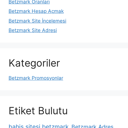
Betzmark Oranları
Betzmark Hesap Açmak
Betzmark Site İncelemesi
Betzmark Site Adresi
Kategoriler
Betzmark Promosyonlar
Etiket Bulutu
bahis sitesi betzmark
Betzmark Adres