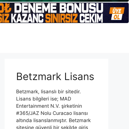
Betzmark Lisans
Betzmark, lisanslı bir sitedir.
Lisans bilgileri ise; MAD
Entertainment N.V. şirketinin
#365/JAZ Nolu Curacao lisansı
altında lisanslanmıştır. Betzmark
sitesine güvenli bir şekilde giriş