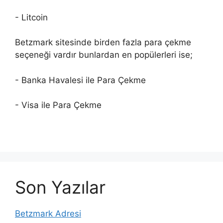
- Litcoin
Betzmark sitesinde birden fazla para çekme
seçeneği vardır bunlardan en popülerleri ise;
- Banka Havalesi ile Para Çekme
- Visa ile Para Çekme
Son Yazılar
Betzmark Adresi