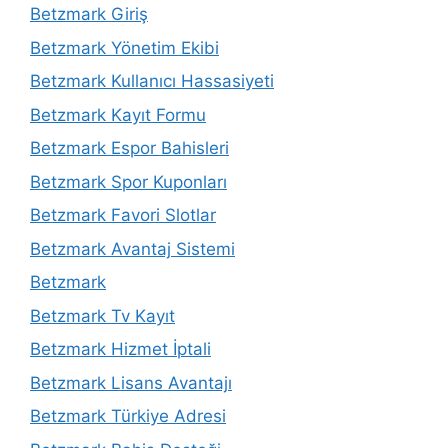
Betzmark Giriş
Betzmark Yönetim Ekibi
Betzmark Kullanıcı Hassasiyeti
Betzmark Kayıt Formu
Betzmark Espor Bahisleri
Betzmark Spor Kuponları
Betzmark Favori Slotlar
Betzmark Avantaj Sistemi
Betzmark
Betzmark Tv Kayıt
Betzmark Hizmet İptali
Betzmark Lisans Avantajı
Betzmark Türkiye Adresi