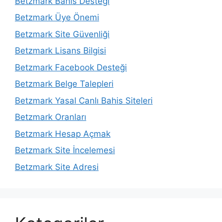
Betzmark Bahis Desteği
Betzmark Üye Önemi
Betzmark Site Güvenliği
Betzmark Lisans Bilgisi
Betzmark Facebook Desteği
Betzmark Belge Talepleri
Betzmark Yasal Canlı Bahis Siteleri
Betzmark Oranları
Betzmark Hesap Açmak
Betzmark Site İncelemesi
Betzmark Site Adresi