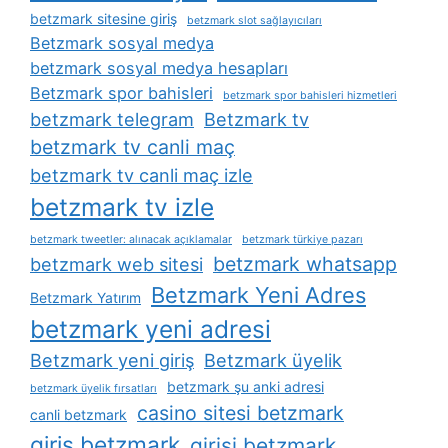
betzmark sitesine giriş
betzmark slot sağlayıcıları
Betzmark sosyal medya
betzmark sosyal medya hesapları
Betzmark spor bahisleri
betzmark spor bahisleri hizmetleri
betzmark telegram
Betzmark tv
betzmark tv canli maç
betzmark tv canli maç izle
betzmark tv izle
betzmark tweetler: alınacak açıklamalar
betzmark türkiye pazarı
betzmark whatsapp
betzmark web sitesi
Betzmark Yeni Adres
Betzmark Yatırım
betzmark yeni adresi
Betzmark yeni giriş
Betzmark üyelik
betzmark şu anki adresi
betzmark üyelik fırsatları
casino sitesi betzmark
canli betzmark
giris betzmark
girisi betzmark