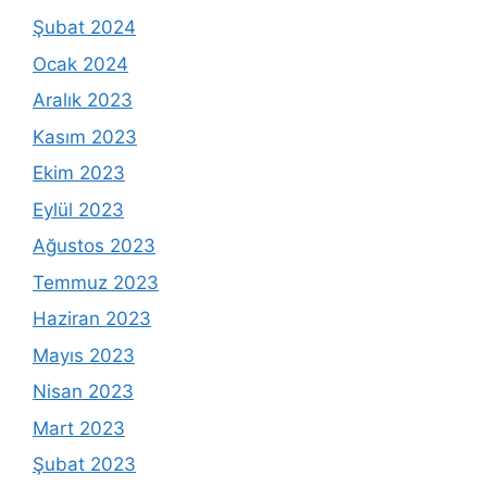
Şubat 2024
Ocak 2024
Aralık 2023
Kasım 2023
Ekim 2023
Eylül 2023
Ağustos 2023
Temmuz 2023
Haziran 2023
Mayıs 2023
Nisan 2023
Mart 2023
Şubat 2023