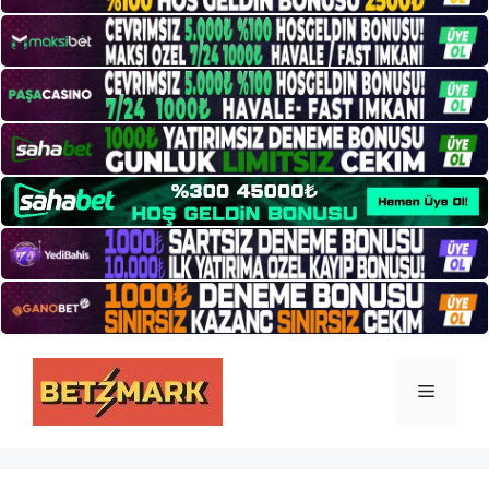
İçeriğe
atla
Menü