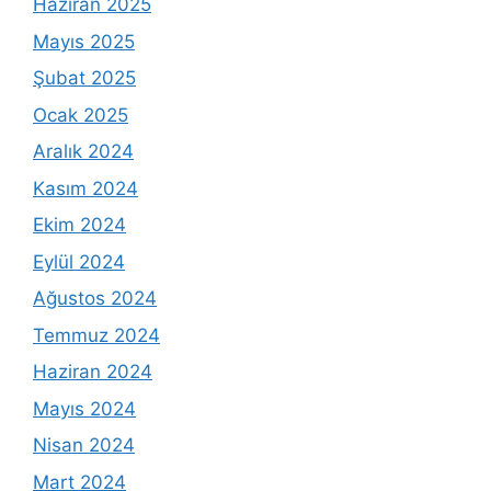
Haziran 2025
Mayıs 2025
Şubat 2025
Ocak 2025
Aralık 2024
Kasım 2024
Ekim 2024
Eylül 2024
Ağustos 2024
Temmuz 2024
Haziran 2024
Mayıs 2024
Nisan 2024
Mart 2024