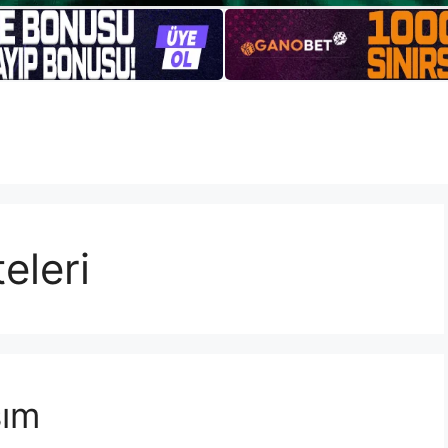
eleri
şım