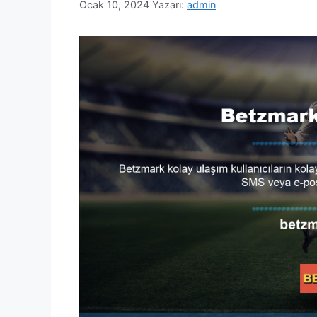
Ocak 10, 2024
Yazarı:
admin