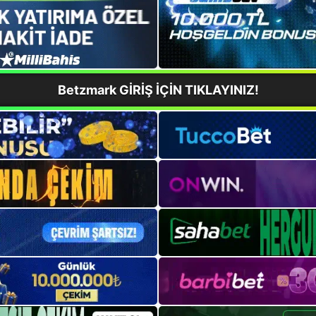
Betzmark GİRİŞ İÇİN TIKLAYINIZ!