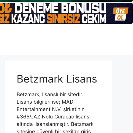
Betzmark Lisans
Betzmark, lisanslı bir sitedir.
Lisans bilgileri ise; MAD
Entertainment N.V. şirketinin
#365/JAZ Nolu Curacao lisansı
altında lisanslanmıştır. Betzmark
sitesine güvenli bir şekilde giriş