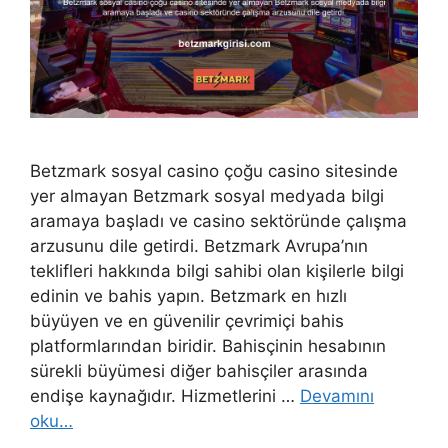
Betzmark sosyal casino çoğu casino sitesinde
yer almayan Betzmark sosyal medyada bilgi
aramaya başladı ve casino sektöründe çalışma
arzusunu dile getirdi. Betzmark Avrupa’nın
teklifleri hakkında bilgi sahibi olan kişilerle bilgi
edinin ve bahis yapın. Betzmark en hızlı
büyüyen ve en güvenilir çevrimiçi bahis
platformlarından biridir. Bahisçinin hesabının
sürekli büyümesi diğer bahisçiler arasında
endişe kaynağıdır. Hizmetlerini …
Devamını
oku…