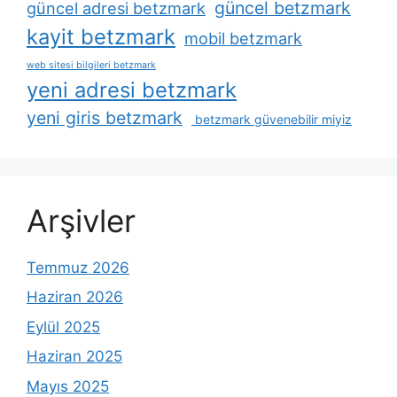
güncel betzmark
güncel adresi betzmark
kayit betzmark
mobil betzmark
web sitesi bilgileri betzmark
yeni adresi betzmark
yeni giris betzmark
betzmark güvenebilir miyiz
Arşivler
Temmuz 2026
Haziran 2026
Eylül 2025
Haziran 2025
Mayıs 2025