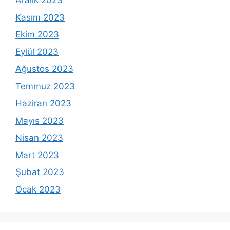
Aralık 2023
Kasım 2023
Ekim 2023
Eylül 2023
Ağustos 2023
Temmuz 2023
Haziran 2023
Mayıs 2023
Nisan 2023
Mart 2023
Şubat 2023
Ocak 2023