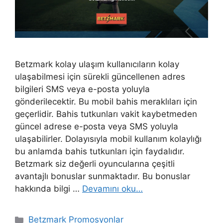
Betzmark kolay ulaşım kullanıcıların kolay
ulaşabilmesi için sürekli güncellenen adres
bilgileri SMS veya e-posta yoluyla
gönderilecektir. Bu mobil bahis meraklıları için
geçerlidir. Bahis tutkunları vakit kaybetmeden
güncel adrese e-posta veya SMS yoluyla
ulaşabilirler. Dolayısıyla mobil kullanım kolaylığı
bu anlamda bahis tutkunları için faydalıdır.
Betzmark siz değerli oyuncularına çeşitli
avantajlı bonuslar sunmaktadır. Bu bonuslar
hakkında bilgi …
Devamını oku…
Kategoriler
Betzmark Promosyonlar