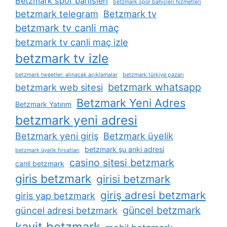
Betzmark spor bahisleri
betzmark spor bahisleri hizmetleri
betzmark telegram
Betzmark tv
betzmark tv canli maç
betzmark tv canli maç izle
betzmark tv izle
betzmark tweetler: alınacak açıklamalar
betzmark türkiye pazarı
betzmark whatsapp
betzmark web sitesi
Betzmark Yeni Adres
Betzmark Yatırım
betzmark yeni adresi
Betzmark yeni giriş
Betzmark üyelik
betzmark şu anki adresi
betzmark üyelik fırsatları
casino sitesi betzmark
canli betzmark
giris betzmark
girisi betzmark
giriş adresi betzmark
giris yap betzmark
güncel betzmark
güncel adresi betzmark
kayit betzmark