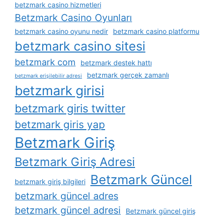
betzmark casino hizmetleri
Betzmark Casino Oyunları
betzmark casino oyunu nedir
betzmark casino platformu
betzmark casino sitesi
betzmark com
betzmark destek hattı
betzmark gerçek zamanlı
betzmark erişilebilir adresi
betzmark girisi
betzmark giris twitter
betzmark giris yap
Betzmark Giriş
Betzmark Giriş Adresi
Betzmark Güncel
betzmark giriş bilgileri
betzmark güncel adres
betzmark güncel adresi
Betzmark güncel giriş