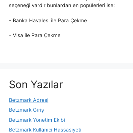
seçeneği vardır bunlardan en popülerleri ise;
- Banka Havalesi ile Para Çekme
- Visa ile Para Çekme
Son Yazılar
Betzmark Adresi
Betzmark Giriş
Betzmark Yönetim Ekibi
Betzmark Kullanıcı Hassasiyeti