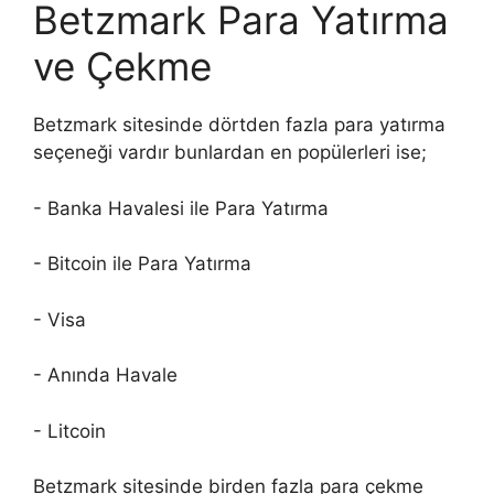
Betzmark Para Yatırma
ve Çekme
Betzmark sitesinde dörtden fazla para yatırma
seçeneği vardır bunlardan en popülerleri ise;
- Banka Havalesi ile Para Yatırma
- Bitcoin ile Para Yatırma
- Visa
- Anında Havale
- Litcoin
Betzmark sitesinde birden fazla para çekme