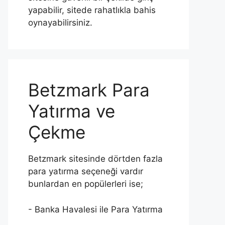
yapabilir, sitede rahatlıkla bahis
oynayabilirsiniz.
Betzmark Para
Yatırma ve
Çekme
Betzmark sitesinde dörtden fazla
para yatırma seçeneği vardır
bunlardan en popülerleri ise;
- Banka Havalesi ile Para Yatırma