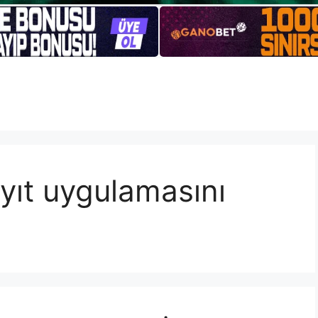
ayıt uygulamasını