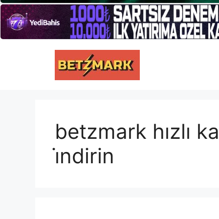
İçeriğe
atla
betzmark hızlı k
i̇ndirin