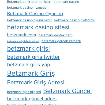
Betzmark canlı spor bahisleri
betzmark casino
betzmark casino hizmetleri
Betzmark Casino Oyunları
betzmark casino oyunu nedir
betzmark casino platformu
betzmark casino sitesi
betzmark com
betzmark destek hattı
betzmark gerçek zamanlı
betzmark erişilebilir adresi
betzmark girisi
betzmark giris twitter
betzmark giris yap
Betzmark Giriş
Betzmark Giriş Adresi
Betzmark Güncel
betzmark giriş bilgileri
betzmark güncel adres