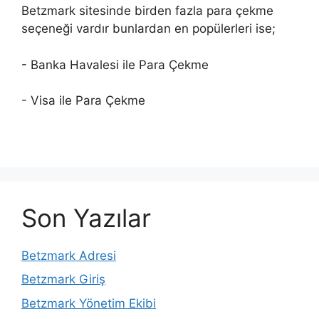
Betzmark sitesinde birden fazla para çekme
seçeneği vardır bunlardan en popülerleri ise;
- Banka Havalesi ile Para Çekme
- Visa ile Para Çekme
Son Yazılar
Betzmark Adresi
Betzmark Giriş
Betzmark Yönetim Ekibi