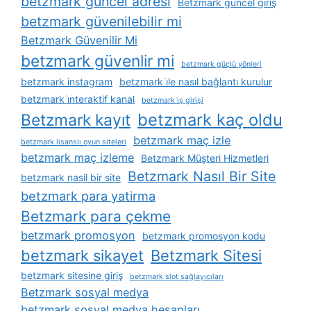
betzmark güncel adresi
Betzmark güncel giriş
betzmark güvenilebilir mi
Betzmark Güvenilir Mi
betzmark güvenlir mi
betzmark güçlü yönleri
betzmark instagram
betzmark i̇le nasıl bağlantı kurulur
betzmark i̇nteraktif kanal
betzmark i̇ş girişi
betzmark kaç oldu
Betzmark kayıt
betzmark maç izle
betzmark lisanslı oyun siteleri
betzmark maç izleme
Betzmark Müşteri Hizmetleri
Betzmark Nasıl Bir Site
betzmark nasil bir site
betzmark para yatirma
Betzmark para çekme
betzmark promosyon
betzmark promosyon kodu
betzmark sikayet
Betzmark Sitesi
betzmark sitesine giriş
betzmark slot sağlayıcıları
Betzmark sosyal medya
betzmark sosyal medya hesapları