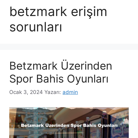
betzmark erişim
sorunları
Betzmark Üzerinden
Spor Bahis Oyunları
Ocak 3, 2024
Yazarı:
admin