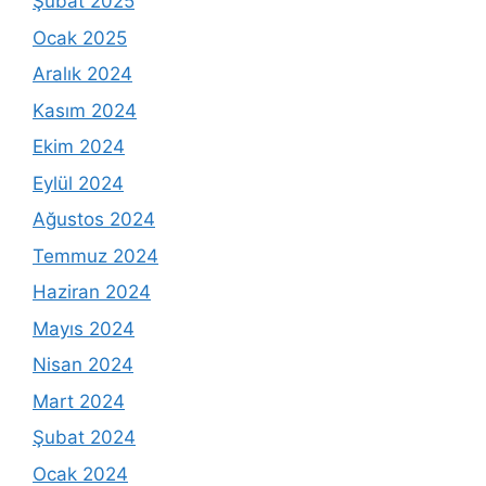
Şubat 2025
Ocak 2025
Aralık 2024
Kasım 2024
Ekim 2024
Eylül 2024
Ağustos 2024
Temmuz 2024
Haziran 2024
Mayıs 2024
Nisan 2024
Mart 2024
Şubat 2024
Ocak 2024