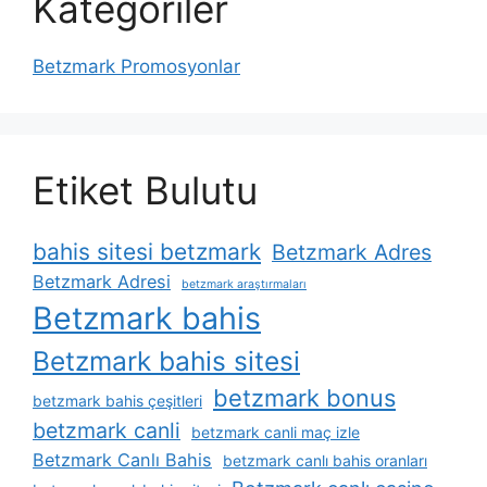
Kategoriler
Betzmark Promosyonlar
Etiket Bulutu
bahis sitesi betzmark
Betzmark Adres
Betzmark Adresi
betzmark araştırmaları
Betzmark bahis
Betzmark bahis sitesi
betzmark bonus
betzmark bahis çeşitleri
betzmark canli
betzmark canli maç izle
Betzmark Canlı Bahis
betzmark canlı bahis oranları