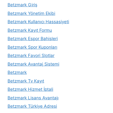
Betzmark Giriş
Betzmark Yönetim Ekibi
Betzmark Kullanıcı Hassasiyeti
Betzmark Kayıt Formu
Betzmark Espor Bahisleri
Betzmark Spor Kuponları
Betzmark Favori Slotlar
Betzmark Avantaj Sistemi
Betzmark
Betzmark Tv Kayıt
Betzmark Hizmet İptali
Betzmark Lisans Avantajı
Betzmark Türkiye Adresi