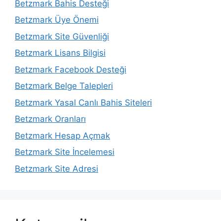
Betzmark Bahis Desteği
Betzmark Üye Önemi
Betzmark Site Güvenliği
Betzmark Lisans Bilgisi
Betzmark Facebook Desteği
Betzmark Belge Talepleri
Betzmark Yasal Canlı Bahis Siteleri
Betzmark Oranları
Betzmark Hesap Açmak
Betzmark Site İncelemesi
Betzmark Site Adresi