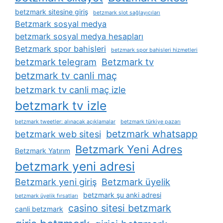
betzmark sitesine giriş
betzmark slot sağlayıcıları
Betzmark sosyal medya
betzmark sosyal medya hesapları
Betzmark spor bahisleri
betzmark spor bahisleri hizmetleri
betzmark telegram
Betzmark tv
betzmark tv canli maç
betzmark tv canli maç izle
betzmark tv izle
betzmark tweetler: alınacak açıklamalar
betzmark türkiye pazarı
betzmark whatsapp
betzmark web sitesi
Betzmark Yeni Adres
Betzmark Yatırım
betzmark yeni adresi
Betzmark yeni giriş
Betzmark üyelik
betzmark şu anki adresi
betzmark üyelik fırsatları
casino sitesi betzmark
canli betzmark