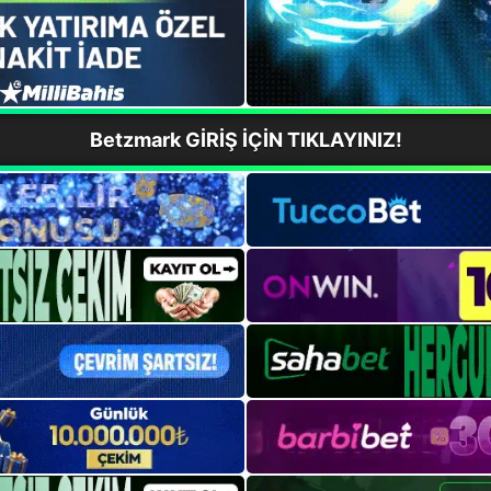
Betzmark GİRİŞ İÇİN TIKLAYINIZ!