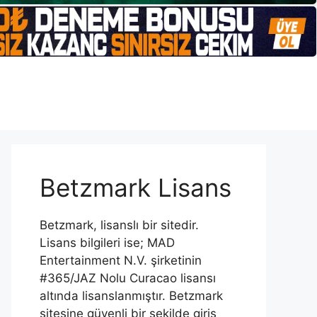
Betzmark Lisans
Betzmark, lisanslı bir sitedir.
Lisans bilgileri ise; MAD
Entertainment N.V. şirketinin
#365/JAZ Nolu Curacao lisansı
altında lisanslanmıştır. Betzmark
sitesine güvenli bir şekilde giriş