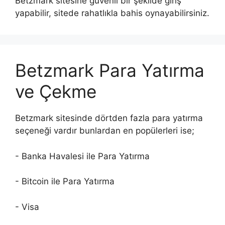
Betzmark sitesine güvenli bir şekilde giriş
yapabilir, sitede rahatlıkla bahis oynayabilirsiniz.
Betzmark Para Yatırma
ve Çekme
Betzmark sitesinde dörtden fazla para yatırma
seçeneği vardır bunlardan en popülerleri ise;
- Banka Havalesi ile Para Yatırma
- Bitcoin ile Para Yatırma
- Visa