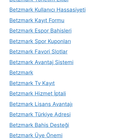
Betzmark Kullanıcı Hassasiyeti
Betzmark Kayıt Formu
Betzmark Espor Bahisleri
Betzmark Spor Kuponları
Betzmark Favori Slotlar
Betzmark Avantaj Sistemi
Betzmark
Betzmark Tv Kayıt
Betzmark Hizmet İptali
Betzmark Lisans Avantajı
Betzmark Türkiye Adresi
Betzmark Bahis Desteği
Betzmark Üye Önemi