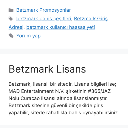
Kategoriler
Betzmark Promosyonlar
Etiketler
betzmark bahis çeşitleri
,
Betzmark Giriş
Adresi
,
betzmark kullanıcı hassasiyeti
Yorum yap
Betzmark Lisans
Betzmark, lisanslı bir sitedir. Lisans bilgileri ise;
MAD Entertainment N.V. şirketinin #365/JAZ
Nolu Curacao lisansı altında lisanslanmıştır.
Betzmark sitesine güvenli bir şekilde giriş
yapabilir, sitede rahatlıkla bahis oynayabilirsiniz.