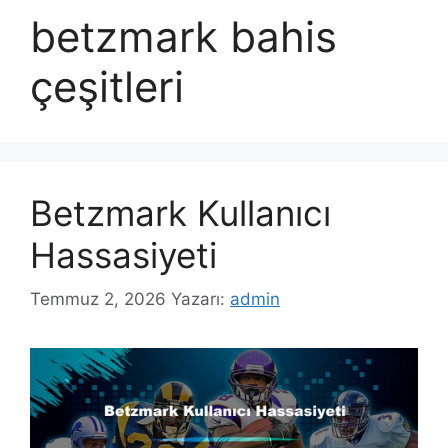
betzmark bahis
çeşitleri
Betzmark Kullanıcı
Hassasiyeti
Temmuz 2, 2026
Yazarı:
admin