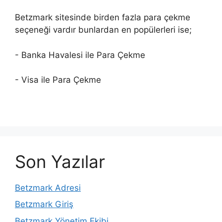
Betzmark sitesinde birden fazla para çekme
seçeneği vardır bunlardan en popülerleri ise;
- Banka Havalesi ile Para Çekme
- Visa ile Para Çekme
Son Yazılar
Betzmark Adresi
Betzmark Giriş
Betzmark Yönetim Ekibi