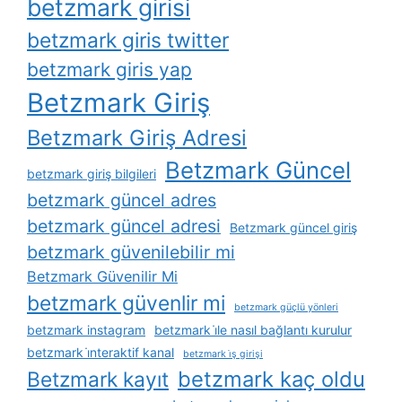
betzmark girisi
betzmark giris twitter
betzmark giris yap
Betzmark Giriş
Betzmark Giriş Adresi
Betzmark Güncel
betzmark giriş bilgileri
betzmark güncel adres
betzmark güncel adresi
Betzmark güncel giriş
betzmark güvenilebilir mi
Betzmark Güvenilir Mi
betzmark güvenlir mi
betzmark güçlü yönleri
betzmark instagram
betzmark i̇le nasıl bağlantı kurulur
betzmark i̇nteraktif kanal
betzmark i̇ş girişi
betzmark kaç oldu
Betzmark kayıt