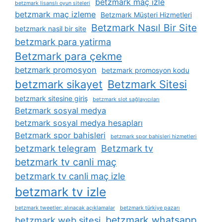
betzmark maç izle
betzmark lisanslı oyun siteleri
betzmark maç izleme
Betzmark Müşteri Hizmetleri
Betzmark Nasıl Bir Site
betzmark nasil bir site
betzmark para yatirma
Betzmark para çekme
betzmark promosyon
betzmark promosyon kodu
betzmark sikayet
Betzmark Sitesi
betzmark sitesine giriş
betzmark slot sağlayıcıları
Betzmark sosyal medya
betzmark sosyal medya hesapları
Betzmark spor bahisleri
betzmark spor bahisleri hizmetleri
betzmark telegram
Betzmark tv
betzmark tv canli maç
betzmark tv canli maç izle
betzmark tv izle
betzmark tweetler: alınacak açıklamalar
betzmark türkiye pazarı
betzmark whatsapp
betzmark web sitesi